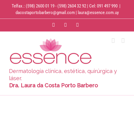
Saltar
Telfax.: (598) 2600 01 19 - (598) 2604 32 92 | Cel: 091 497 990
|
al
dacostaportobarbero@gmail.com | laura@essence.com.uy
contenido
Facebook
Instagram
WhatsApp
Dermatología clínica, estética, quirúrgica y
láser.
Dra. Laura da Costa Porto Barbero