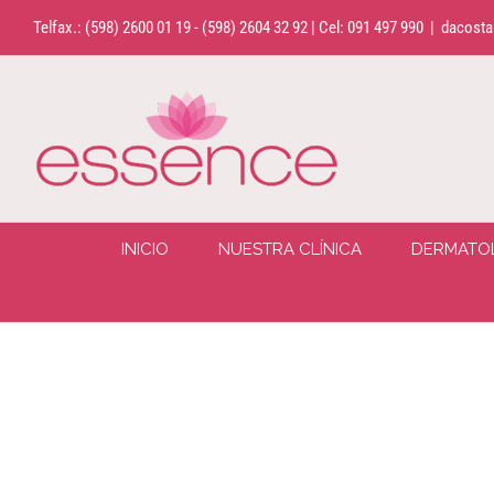
Saltar
Telfax.: (598) 2600 01 19 - (598) 2604 32 92 | Cel: 091 497 990
|
dacosta
al
contenido
INICIO
NUESTRA CLÍNICA
DERMATO