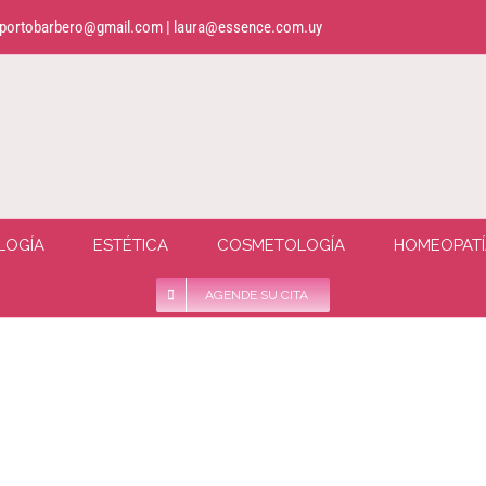
portobarbero@gmail.com | laura@essence.com.uy
LOGÍA
ESTÉTICA
COSMETOLOGÍA
HOMEOPATÍ
AGENDE SU CITA