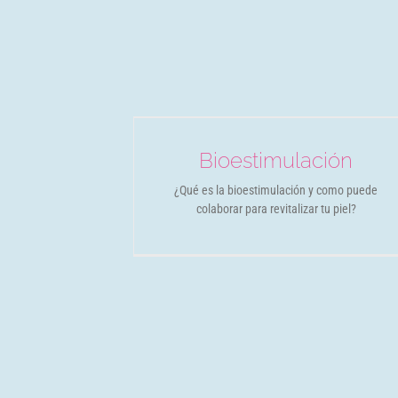
ulación
Jett de Plasma
ades
Novedades
Bioestimulación
¿Qué es la bioestimulación y como puede
colaborar para revitalizar tu piel?